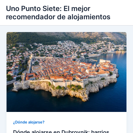
Ir
Uno Punto Siete: El mejor
al
recomendador de alojamientos
contenido
¿Dónde alojarse?
Dónde alojarse en Dubrovnik: barrios